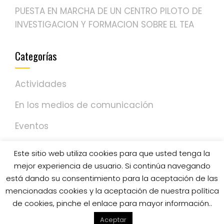
PUESTA EN MARCHA DE UN CENTRO PILOTO DE
INVESTIGACION Y FORMACION SOBRE EL TEA
Categorías
Actividades
En los medios de comunicación
Eventos
NOTICIAS
Este sitio web utiliza cookies para que usted tenga la
mejor experiencia de usuario. Si continúa navegando
Sin categoría
está dando su consentimiento para la aceptación de las
mencionadas cookies y la aceptación de nuestra política
de cookies, pinche el enlace para mayor información..
WordPress Theme - Total
de HashThemes
Aceptar