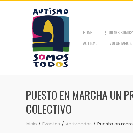
Skip
to
content
HOME
¿QUIÉNES SOMOS
AUTISMO
VOLUNTARIOS
PUESTO EN MARCHA UN PR
COLECTIVO
Inicio
Eventos
Actividades
Puesto en march