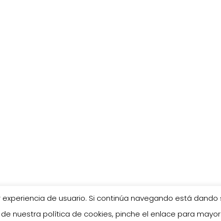
jor experiencia de usuario. Si continúa navegando está dan
WordPress Theme - Total
de HashThemes
 de nuestra política de cookies, pinche el enlace para mayor 