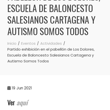
ESCUELA DE BALONCESTO
SALESIANOS CARTAGENA Y
AUTISMO SOMOS TODOS
Inicio
Eventos
Actividades
Partido exhibición en el pabellón de Los Dolores,
Escuela de Baloncesto Salesianos Cartagena y
Autismo Somos Todos
19
Jun 2021
Ver
aquí